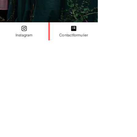
Instagram
Contactformulier
22 jan 2021
Books
Boek 'Slow Living' door Eva Krebbers