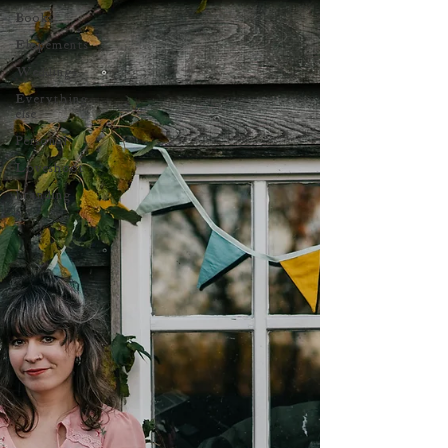
Books
Elopements
Weddings
Everything
else
Personal
Loveshoot
branding