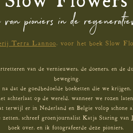
Slow Flowers
n van pioniers in de regenerati
erij Terra Lannoo
, voor het boek Slow Fl
tretteren van de vernieuwers, de doeners, en de d
beweging.
r na dat de goedbedoelde boeketten die we krijgen,
het achterlaat op de wereld, wanneer we rozen late
 terwijl er in Nederland en Belgie volop schone al
 zetten, schreef groenjournalist Katja Staring van
boek over, en ik fotografeerde deze pioniers.